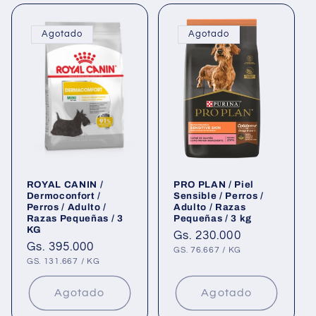
Agotado
Agotado
ROYAL CANIN /
PRO PLAN / Piel
Dermoconfort /
Sensible / Perros /
Perros / Adulto /
Adulto / Razas
Razas Pequeñas / 3
Pequeñas / 3 kg
KG
Precio
Gs. 230.000
Precio
Gs. 395.000
habitual
PRECIO
POR
GS. 76.667
/
KG
UNITARIO
habitual
PRECIO
POR
GS. 131.667
/
KG
UNITARIO
Agotado
Agotado