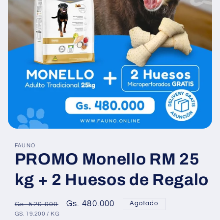
Abrir
elemento
FAUNO
multimedia
PROMO Monello RM 25
1
en
una
kg + 2 Huesos de Regalo
ventana
modal
Precio
Precio
Gs. 480.000
Agotado
Gs. 520.000
PRECIO
POR
habitual
de
GS. 19.200
/
KG
UNITARIO