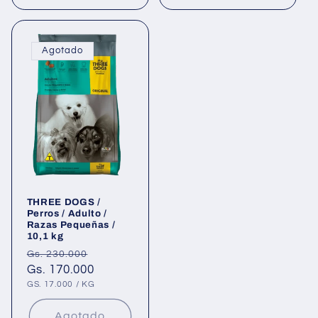
Agotado
THREE DOGS /
Perros / Adulto /
Razas Pequeñas /
10,1 kg
Precio
Precio
Gs. 230.000
habitual
Gs. 170.000
de
oferta
PRECIO
POR
GS. 17.000
/
KG
UNITARIO
Agotado