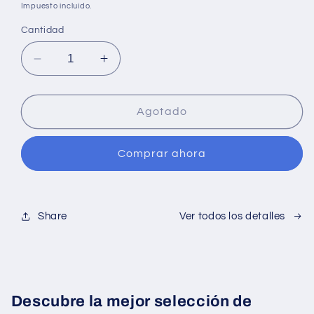
Impuesto incluido.
oferta
Cantidad
Reducir
Aumentar
cantidad
cantidad
para
para
PROMO
PROMO
Agotado
Monello
Monello
RM
RM
Comprar ahora
25
25
kg
kg
+
+
2
2
Share
Ver todos los detalles
Huesos
Huesos
de
de
Regalo
Regalo
Descubre la mejor selección de